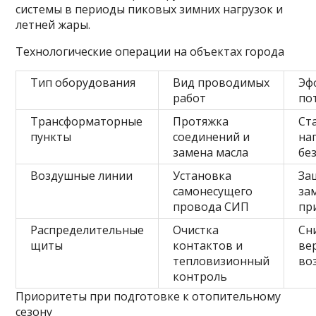
системы в периоды пиковых зимних нагрузок и
летней жары.
Технологические операции на объектах города
Тип оборудования
Вид проводимых
Эф
работ
по
Трансформаторные
Протяжка
Ст
пункты
соединений и
на
замена масла
бе
Воздушные линии
Установка
За
самонесущего
за
провода СИП
пр
Распределительные
Очистка
Сн
щиты
контактов и
ве
тепловизионный
во
контроль
Приоритеты при подготовке к отопительному
сезону