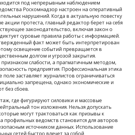
находится под непрерывным наблюдением
ведомства Роскомнадзор настроен на оперативный
тельных нарушений. Когда в актуальную повестку
 акции протеста, главный редактор берет на себя
йствующее законодательство, включая закон о
 диктует суровые правила работы с информацией.
твержденный факт может быть интерпретирован
оэтому освещение событий превращается в
ественным долгом и угрозой закрытия.
 признаком слабости, а прагматичным методом,
зопасность предприятия. Профессиональная этика
е поле заставляет журналистов ограничиваться
ициально запрещена, однако экономические и
 без сбоев.
таж, где фигурируют силовики и массовые
нейтральный тон изложения. Нельзя допускать
оторые могут трактоваться как призывы к
ба профильных ведомств становится для авторов
езопасным источником данных. Использование
ных сетей быстро влечет за собой