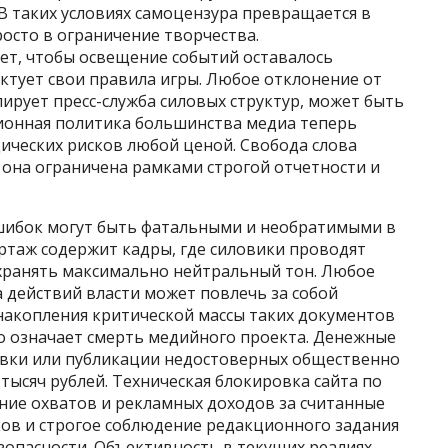
В таких условиях самоцензура превращается в
росто в ограничение творчества.
ет, чтобы освещение событий оставалось
ктует свои правила игры. Любое отклонение от
ирует пресс-служба силовых структур, может быть
ионная политика большинства медиа теперь
ческих рисков любой ценой. Свобода слова
 она ограничена рамками строгой отчетности и
шибок могут быть фатальными и необратимыми в
ртаж содержит кадры, где силовики проводят
охранять максимально нейтральный тон. Любое
 действий власти может повлечь за собой
накопления критической массы таких документов
то означает смерть медийного проекта. Денежные
вки или публикации недостоверных общественно
тысяч рублей. Техническая блокировка сайта по
ие охватов и рекламных доходов за считанные
ков и строгое соблюдение редакционного задания
зопасности. Объективность в текущих реалиях —