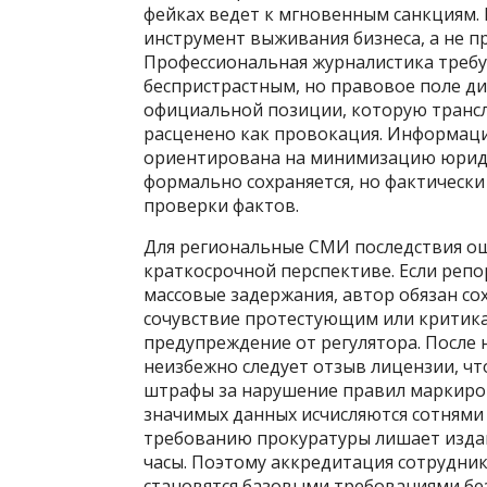
фейках ведет к мгновенным санкциям. 
инструмент выживания бизнеса, а не п
Профессиональная журналистика требу
беспристрастным, но правовое поле ди
официальной позиции, которую трансл
расценено как провокация. Информац
ориентирована на минимизацию юриди
формально сохраняется, но фактически
проверки фактов.
Для региональные СМИ последствия о
краткосрочной перспективе. Если репо
массовые задержания, автор обязан с
сочувствие протестующим или критика
предупреждение от регулятора. После 
неизбежно следует отзыв лицензии, ч
штрафы за нарушение правил маркиро
значимых данных исчисляются сотнями 
требованию прокуратуры лишает издан
часы. Поэтому аккредитация сотрудни
становятся базовыми требованиями бе