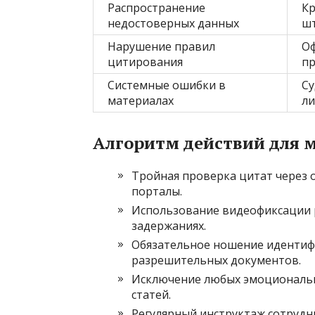
Распространение
К
недостоверных данных
ш
Нарушение правил
О
цитирования
п
Системные ошибки в
Су
материалах
л
Алгоритм действий для 
Тройная проверка цитат через 
порталы.
Использование видеофиксации 
задержаниях.
Обязательное ношение идентифи
разрешительных документов.
Исключение любых эмоциональны
статей.
Регулярный инструктаж сотрудн