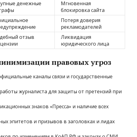
рупные денежные
Мгновенная
трафы
блокировка сайта
фициальное
Потеря доверия
редупреждение
рекламодателей
дебный отзыв
Ликвидация
ицензии
юридического лица
минимизации правовых угроз
официальные каналы связи и государственные
работы журналиста для защиты от претензий при
кационных знаков «Пресса» и наличие всех
х эпитетов и призывов в заголовках и лидах
иков по изменениям в КоАП РФ и законах о СМИ.