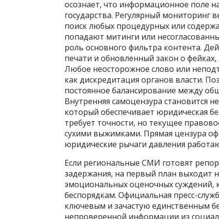
осознает, что информационное поле 
государства. Регулярный мониторинг 
поиск любых процедурных или содержа
попадают митинги или несогласованные
роль основного фильтра контента. Де
печати и обновленный закон о фейках,
Любое неосторожное слово или непод
как дискредитация органов власти. П
постоянное балансирование между общ
Внутренняя самоцензура становится не
который обеспечивает юридическая бе
требует точности, но текущее правово
сухими выжимками. Прямая цензура оф
юридические рычаги давления работают
Если региональные СМИ готовят репор
задержания, на первый план выходит 
эмоциональных оценочных суждений, к
беспорядкам. Официальная пресс-служ
ключевым и зачастую единственным б
непроверенной информации из социаль