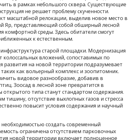
чить в рамках небольшого сквера. Существующие
нструкция не решает проблему скученности.
кт масштабной релокации, выделив новое место в
ый Яр, представляющий собой обширный лесной
ия комфортной среды. Здесь обитатели смогут
риближенных к естественным.
 инфраструктура старой площадки. Модернизация
т колоссальных вложений, сопоставимых по
я развития на новой территории подразумевает
 таких как вольерный комплекс и зоопитомник.
ичить видовое разнообразие, добавив в
тиц. Зоосад в лесной зоне превратится в
ы открытого типа станут стандартом содержания.
м тишину, отсутствие выхлопных газов и стресса
ественно повысит условия содержания и научный
 необходимостью создать современный
аемость ограничена отсутствием парковочных
вития новой территории включает полноценное