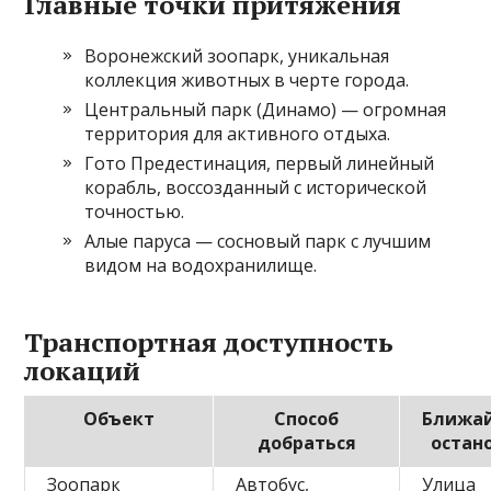
Главные точки притяжения
Воронежский зоопарк, уникальная
коллекция животных в черте города.
Центральный парк (Динамо) — огромная
территория для активного отдыха.
Гото Предестинация, первый линейный
корабль, воссозданный с исторической
точностью.
Алые паруса — сосновый парк с лучшим
видом на водохранилище.
Транспортная доступность
локаций
Объект
Способ
Ближа
добраться
остан
Зоопарк
Автобус,
Улица