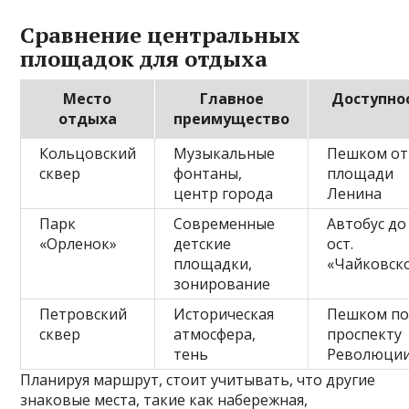
Сравнение центральных
площадок для отдыха
Место
Главное
Доступно
отдыха
преимущество
Кольцовский
Музыкальные
Пешком от
сквер
фонтаны,
площади
центр города
Ленина
Парк
Современные
Автобус до
«Орленок»
детские
ост.
площадки,
«Чайковск
зонирование
Петровский
Историческая
Пешком п
сквер
атмосфера,
проспекту
тень
Революци
Планируя маршрут, стоит учитывать, что другие
знаковые места, такие как набережная,