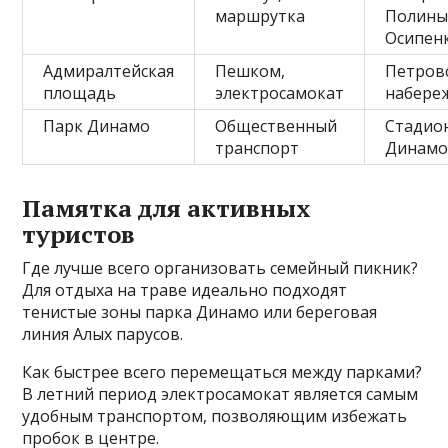
маршрутка
Полин
Осипен
Адмиралтейская
Пешком,
Петров
площадь
электросамокат
набере
Парк Динамо
Общественный
Стадио
транспорт
Динам
Памятка для активных
туристов
Где лучше всего организовать семейный пикник?
Для отдыха на траве идеально подходят
тенистые зоны парка Динамо или береговая
линия Алых парусов.
Как быстрее всего перемещаться между парками?
В летний период электросамокат является самым
удобным транспортом, позволяющим избежать
пробок в центре.