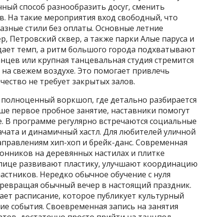
ный способ разнообразить досуг‚ сменить
. На такие мероприятия вход свободный‚ что
азные стили без оплаты. Основные летние
 Петровский сквер‚ а также парки Алые паруса и
адает темп‚ а ритм большого города подхватывают
нцев или крупная танцевальная студия стремится
на свежем воздухе. Это помогает привлечь
чество не требует закрытых залов.
т полноценный воркшоп‚ где детально разбирается
аше первое пробное занятие‚ наставники помогут
е. В программе регулярно встречаются социальные
бачата и динамичный хастл. Для любителей уличной
аправлениям хип-хоп и брейк-данс. Современная
онников на деревянных настилах и плитке
улице развивают пластику‚ улучшают координацию
астников. Нередко обычное обучение с нуля
ревращая обычный вечер в настоящий праздник.
ает расписание‚ которое публикует культурный
ие события. Своевременная запись на занятия