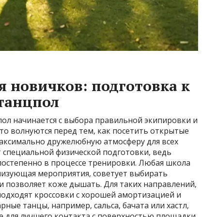
я новичков: подготовка к
танцпол
пол начинается с выбора правильной экипировки и
сто волнуются перед тем‚ как посетить открытые
максимально дружелюбную атмосферу для всех
т специальной физической подготовки‚ ведь
постепенно в процессе тренировки. Любая школа
анизующая мероприятия‚ советует выбирать
 и позволяет коже дышать. Для таких направлений‚
 подходят кроссовки с хорошей амортизацией и
ные танцы‚ например‚ сальса‚ бачата или хастл‚
е для лучшего контакта с поверхностью площадки.