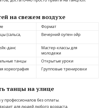
атов‚ достаточно просто прийти на танцпол.
ей на свежем воздухе
ие
Формат
цы (сальса‚
Вечерний оупен-эйр
ейк-данс
Мастер-классы для
молодежи
иальные танцы
Открытые уроки
я хореография
Групповые тренировки
ть танцы на улице
 у профессионалов без оплаты.
одходит для людей любого возраста.