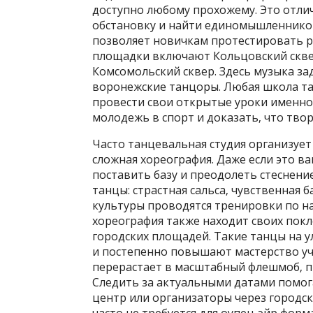
доступно любому прохожему. Это отлич
обстановку и найти единомышленников
позволяет новичкам протестировать р
площадки включают Кольцовский сквер‚
Комсомольский сквер. Здесь музыка з
воронежские танцоры. Любая школа та
провести свои открытые уроки именно 
молодежь в спорт и доказать‚ что твор
Часто танцевальная студия организуе
сложная хореография. Даже если это в
поставить базу и преодолеть стеснени
танцы: страстная сальса‚ чувственная 
культуры проводятся тренировки по н
хореография также находит своих покл
городских площадей. Такие танцы на 
и постепенно повышают мастерство уч
перерастает в масштабный флешмоб‚ п
Следить за актуальными датами помог
центр или организаторы через городск