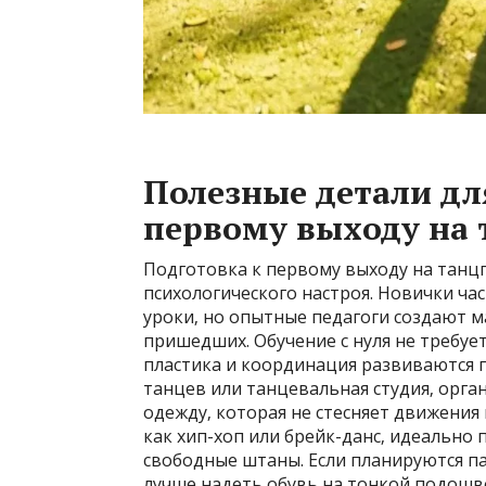
Полезные детали дл
первому выходу на 
Подготовка к первому выходу на танц
психологического настроя. Новички ча
уроки‚ но опытные педагоги создают 
пришедших. Обучение с нуля не требуе
пластика и координация развиваются 
танцев или танцевальная студия‚ орг
одежду‚ которая не стесняет движения
как хип-хоп или брейк-данс‚ идеально
свободные штаны. Если планируются пар
лучше надеть обувь на тонкой подошв