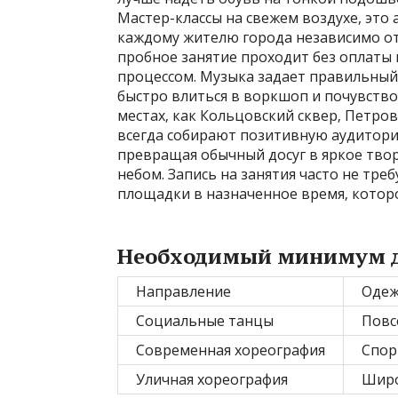
Мастер-классы на свежем воздухе, это
каждому жителю города независимо от
пробное занятие проходит без оплаты 
процессом. Музыка задает правильны
быстро влиться в воркшоп и почувство
местах‚ как Кольцовский сквер‚ Петров
всегда собирают позитивную аудитори
превращая обычный досуг в яркое тво
небом. Запись на занятия часто не тре
площадки в назначенное время‚ которо
Необходимый минимум д
Направление
Оде
Социальные танцы
Повс
Современная хореография
Спор
Уличная хореография
Широ