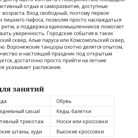
 активный отдых и саморазвитие‚ доступные
 возраста. Вход свободный‚ поэтому первое
и лишнего пафоса‚ позволяя просто наслаждаться
й ритм‚ а поддержка единомышленников помогает
вать уверенность. Городские события в таких
ский сквер‚ Алые паруса или Комсомольский сквер‚
ю. Воронежские танцоры охотно делятся опытом‚
рчество и настоящий праздник под открытым
буется‚ достаточно просто прийти на летние
е указывает расписание.
ля занятий
жда
Обувь
едневный casual
Кеды‚ балетки
тивный трикотаж
Носки или кроссовки
кие штаны‚ худи
Высокие кроссовки