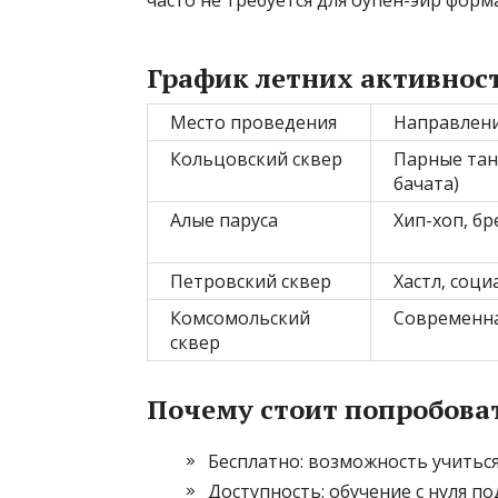
часто не требуется для оупен-эйр форм
График летних активност
Место проведения
Направлен
Кольцовский сквер
Парные тан
бачата)
Алые паруса
Хип-хоп‚ бр
Петровский сквер
Хастл‚ соц
Комсомольский
Современна
сквер
Почему стоит попробова
Бесплатно: возможность учиться
Доступность: обучение с нуля п