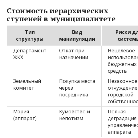
Стоимость иерархических
ступеней в муниципалитете
Тип
Вид
Риски д
структуры
манипуляции
систем
Департамент
Откат при
Нецелевое
ЖКХ
назначении
использова
бюджетных
средств
Земельный
Покупка места
Незаконное
комитет
через
отчуждение
посредника
городской
собственно
Мэрия
Кумовство и
Полная
(аппарат)
непотизм
деградация
управленче
аппарата