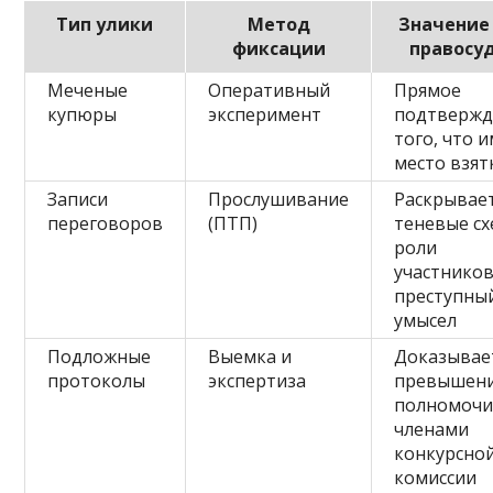
Тип улики
Метод
Значение
фиксации
правосу
Меченые
Оперативный
Прямое
купюры
эксперимент
подтвержд
того, что 
место взят
Записи
Прослушивание
Раскрывае
переговоров
(ПТП)
теневые сх
роли
участников
преступны
умысел
Подложные
Выемка и
Доказывае
протоколы
экспертиза
превышен
полномоч
членами
конкурсно
комиссии