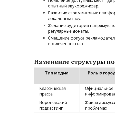
Появление доступных мест, где 
опытный звукорежиссер.
Развитие стриминговых платфо
локальным шоу.
Желание аудитории напрямую вл
регулярные донаты.
Смещение фокуса рекламодател
вовлеченностью.
Изменение структуры по
Тип медиа
Роль в горо
Классическая
Официальное
пресса
информирован
Воронежский
Живая дискусс
подкастинг
проблемах