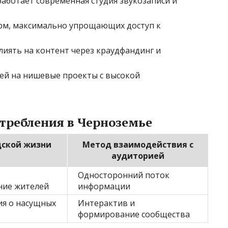
работает современная студия звукозаписи и
рм, максимально упрощающих доступ к
иять на контент через краудфандинг и
ей на нишевые проекты с высокой
требления в Черноземье
дской жизни
Метод взаимодействия с
аудиторией
Односторонний поток
ие жителей
информации
ия о насущных
Интерактив и
формирование сообщества