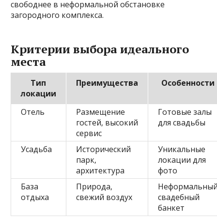
свободнее в неформальной обстановке
загородного комплекса.
Критерии выбора идеального
места
Тип
Преимущества
Особенности
локации
Отель
Размещение
Готовые залы
гостей‚ высокий
для свадьбы
сервис
Усадьба
Исторический
Уникальные
парк‚
локации для
архитектура
фото
База
Природа‚
Неформальны
отдыха
свежий воздух
свадебный
банкет